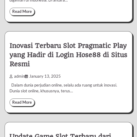
Read More
Inovasi Terbaru Slot Pragmatic Play
yang Hadir di Login Hose88 di Situs
Resmi
admin
January 13, 2025
Dalam dunia perjudian online, selalu ada ruang untuk inovasi.
Dunia slot online, khususnya, terus…
Read More
Update Game Slot Terbaru dari