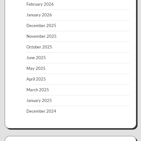
February 2026
January 2026
December 2025
November 2025
October 2025
June 2025
May 2025
April 2025
March 2025
January 2025
December 2024