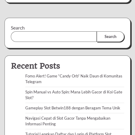
Search
Search
Recent Posts
Fomo Alert! Game “Candy Orb” Naik Daun di Komunitas
Telegram
Spin Manual vs Auto Spin: Mana Lebih Gacor di Koi Gate
Slot?
Gameplay Slot Betwin188 dengan Beragam Tema Unik
Navigasi Cepat di Slot Gacor Tanpa Mengabaikan
Informasi Penting
Tutorial Lengkap Daftar dan Login di Platform Slot