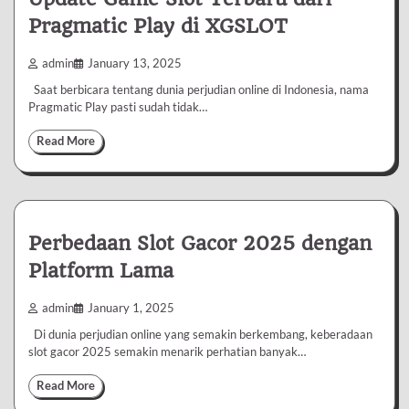
Pragmatic Play di XGSLOT
admin
January 13, 2025
Saat berbicara tentang dunia perjudian online di Indonesia, nama
Pragmatic Play pasti sudah tidak…
Read More
Perbedaan Slot Gacor 2025 dengan
Platform Lama
admin
January 1, 2025
Di dunia perjudian online yang semakin berkembang, keberadaan
slot gacor 2025 semakin menarik perhatian banyak…
Read More