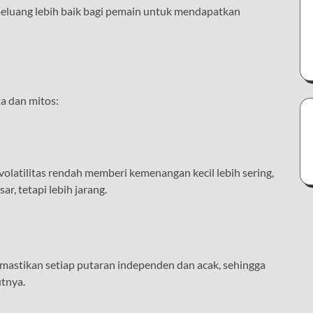
eluang lebih baik bagi pemain untuk mendapatkan
a dan mitos:
volatilitas rendah memberi kemenangan kecil lebih sering,
r, tetapi lebih jarang.
mastikan setiap putaran independen dan acak, sehingga
tnya.