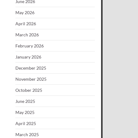
June 2026
May 2026
April 2026
March 2026
February 2026
January 2026
December 2025
November 2025
October 2025
June 2025
May 2025
April 2025
March 2025