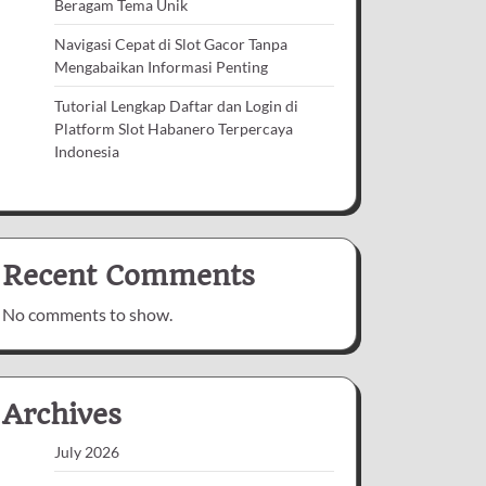
Beragam Tema Unik
Navigasi Cepat di Slot Gacor Tanpa
Mengabaikan Informasi Penting
Tutorial Lengkap Daftar dan Login di
Platform Slot Habanero Terpercaya
Indonesia
Recent Comments
No comments to show.
Archives
July 2026