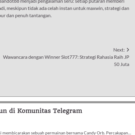
 Bandot88 menjadi pengalaman seru: setiap putaran memberi
di, meskipun tidak ada celah instan untuk maxwin, strategi dan
bur dan penuh tantangan.
Next:
Wawancara dengan Winner Slot777: Strategi Rahasia Raih JP
50 Juta
un di Komunitas Telegram
mai membicarakan sebuah permainan bernama Candy Orb. Percakapan…