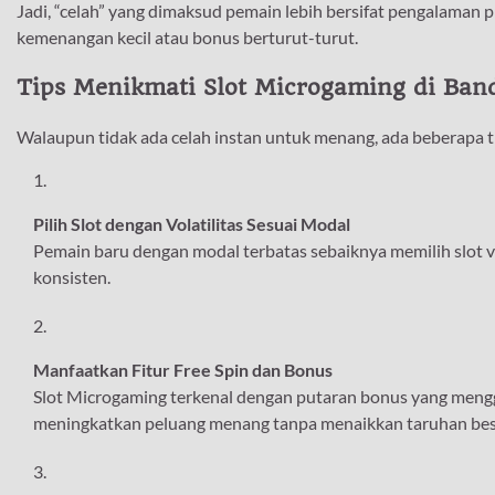
Jadi, “celah” yang dimaksud pemain lebih bersifat pengalaman
kemenangan kecil atau bonus berturut-turut.
Tips Menikmati Slot Microgaming di Ban
Walaupun tidak ada celah instan untuk menang, ada beberapa ti
Pilih Slot dengan Volatilitas Sesuai Modal
Pemain baru dengan modal terbatas sebaiknya memilih slot v
konsisten.
Manfaatkan Fitur Free Spin dan Bonus
Slot Microgaming terkenal dengan putaran bonus yang mengg
meningkatkan peluang menang tanpa menaikkan taruhan bes