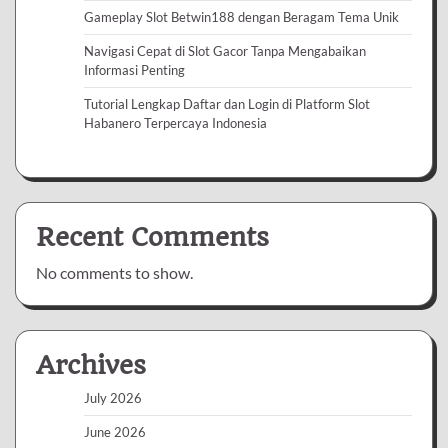
Gameplay Slot Betwin188 dengan Beragam Tema Unik
Navigasi Cepat di Slot Gacor Tanpa Mengabaikan
Informasi Penting
Tutorial Lengkap Daftar dan Login di Platform Slot
Habanero Terpercaya Indonesia
Recent Comments
No comments to show.
Archives
July 2026
June 2026