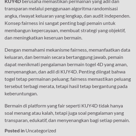
KUY4D
berusaha memastikan permainan yang adil dan
transparan melalui penggunaan algoritma randomisasi
angka, riwayat keluaran yang lengkap, dan audit independen.
Konsep fairness ini sangat penting bagi pemain untuk
membangun kepercayaan, membuat strategi yang objektif,
dan meningkatkan keseruan bermain.
Dengan memahami mekanisme fairness, memanfaatkan data
keluaran, dan bermain secara bertanggung jawab, pemain
dapat menikmati pengalaman bermain togel 4D yang aman,
menyenangkan, dan adil di KUY4D. Penting diingat bahwa
togel tetap permainan peluang; fairness memastikan peluang
tersebut terbagi merata, tetapi hasil tetap bergantung pada
keberuntungan.
Bermain di platform yang fair seperti KUY4D tidak hanya
soal menang atau kalah, tetapi juga soal pengalaman yang
transparan, edukatif, dan menyenangkan bagi setiap pemain.
Posted in
Uncategorized