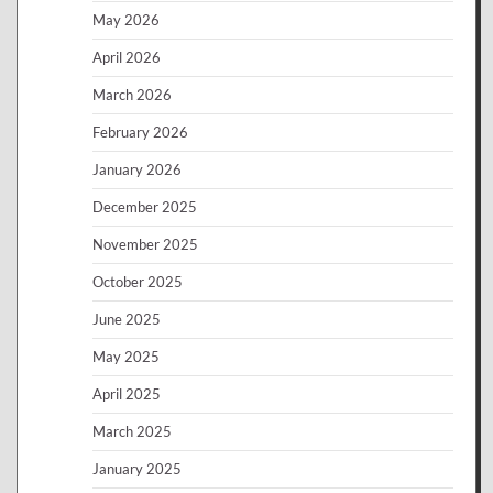
May 2026
April 2026
March 2026
February 2026
January 2026
December 2025
November 2025
October 2025
June 2025
May 2025
April 2025
March 2025
January 2025