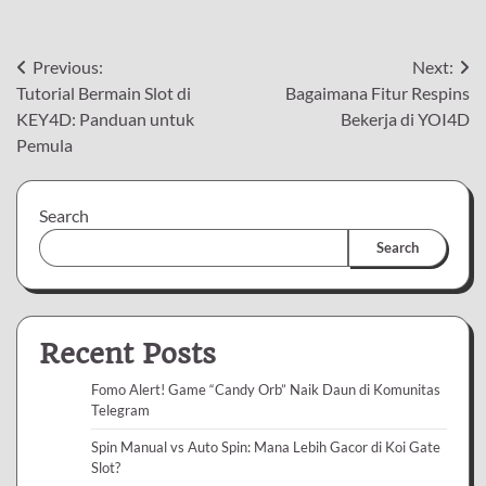
Post
Previous:
Next:
Tutorial Bermain Slot di
Bagaimana Fitur Respins
navigation
KEY4D: Panduan untuk
Bekerja di YOI4D
Pemula
Search
Search
Recent Posts
Fomo Alert! Game “Candy Orb” Naik Daun di Komunitas
Telegram
Spin Manual vs Auto Spin: Mana Lebih Gacor di Koi Gate
Slot?