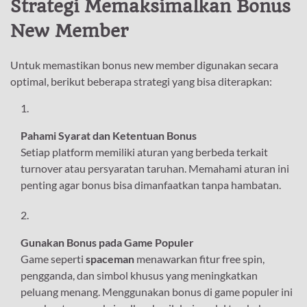
Strategi Memaksimalkan Bonus
New Member
Untuk memastikan bonus new member digunakan secara
optimal, berikut beberapa strategi yang bisa diterapkan:
Pahami Syarat dan Ketentuan Bonus
Setiap platform memiliki aturan yang berbeda terkait
turnover atau persyaratan taruhan. Memahami aturan ini
penting agar bonus bisa dimanfaatkan tanpa hambatan.
Gunakan Bonus pada Game Populer
Game seperti
spaceman
menawarkan fitur free spin,
pengganda, dan simbol khusus yang meningkatkan
peluang menang. Menggunakan bonus di game populer ini