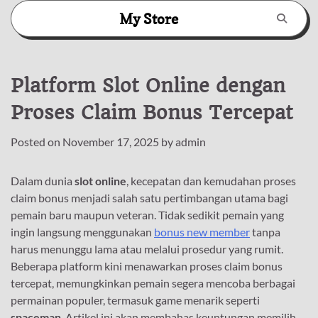
Skip
My Store
to
content
Platform Slot Online dengan
Proses Claim Bonus Tercepat
Posted on
November 17, 2025
by
admin
Dalam dunia
slot online
, kecepatan dan kemudahan proses
claim bonus menjadi salah satu pertimbangan utama bagi
pemain baru maupun veteran. Tidak sedikit pemain yang
ingin langsung menggunakan
bonus new member
tanpa
harus menunggu lama atau melalui prosedur yang rumit.
Beberapa platform kini menawarkan proses claim bonus
tercepat, memungkinkan pemain segera mencoba berbagai
permainan populer, termasuk game menarik seperti
spaceman
. Artikel ini akan membahas keuntungan memilih