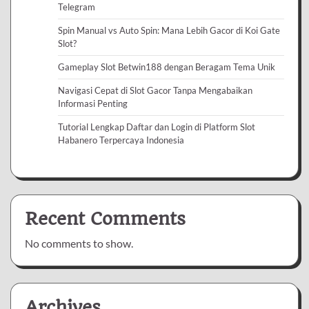
Telegram
Spin Manual vs Auto Spin: Mana Lebih Gacor di Koi Gate
Slot?
Gameplay Slot Betwin188 dengan Beragam Tema Unik
Navigasi Cepat di Slot Gacor Tanpa Mengabaikan
Informasi Penting
Tutorial Lengkap Daftar dan Login di Platform Slot
Habanero Terpercaya Indonesia
Recent Comments
No comments to show.
Archives