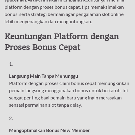
platform dengan proses bonus cepat, tips memaksimalkan
bonus, serta strategi bermain agar pengalaman slot online
lebih menyenangkan dan menguntungkan.
Keuntungan Platform dengan
Proses Bonus Cepat
Langsung Main Tanpa Menunggu
Platform dengan proses claim bonus cepat memungkinkan
pemain langsung menggunakan bonus untuk bertaruh. Ini
sangat penting bagi pemain baru yang ingin merasakan
sensasi permainan slot tanpa delay.
Mengoptimalkan Bonus New Member