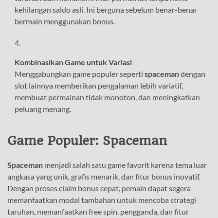
kehilangan saldo asli. Ini berguna sebelum benar-benar
bermain menggunakan bonus.
Kombinasikan Game untuk Variasi
Menggabungkan game populer seperti
spaceman
dengan
slot lainnya memberikan pengalaman lebih variatif,
membuat permainan tidak monoton, dan meningkatkan
peluang menang.
Game Populer: Spaceman
Spaceman
menjadi salah satu game favorit karena tema luar
angkasa yang unik, grafis menarik, dan fitur bonus inovatif.
Dengan proses claim bonus cepat, pemain dapat segera
memanfaatkan modal tambahan untuk mencoba strategi
taruhan, memanfaatkan free spin, pengganda, dan fitur