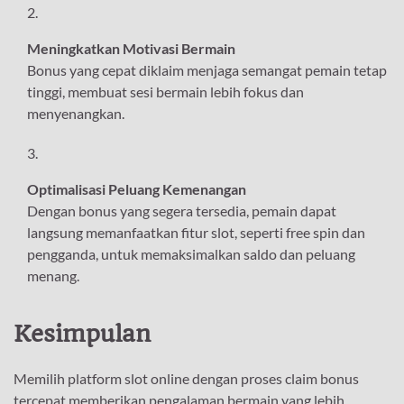
Meningkatkan Motivasi Bermain
Bonus yang cepat diklaim menjaga semangat pemain tetap
tinggi, membuat sesi bermain lebih fokus dan
menyenangkan.
Optimalisasi Peluang Kemenangan
Dengan bonus yang segera tersedia, pemain dapat
langsung memanfaatkan fitur slot, seperti free spin dan
pengganda, untuk memaksimalkan saldo dan peluang
menang.
Kesimpulan
Memilih platform slot online dengan proses claim bonus
tercepat memberikan pengalaman bermain yang lebih