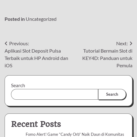
Posted in
Uncategorized
Post
Previous:
Next:
Aplikasi Slot Deposit Pulsa
Tutorial Bermain Slot di
navigation
Terbaik untuk HP Android dan
KEY4D: Panduan untuk
iOS
Pemula
Search
Search
Recent Posts
Fomo Alert! Game “Candy Orb” Naik Daun di Komunitas